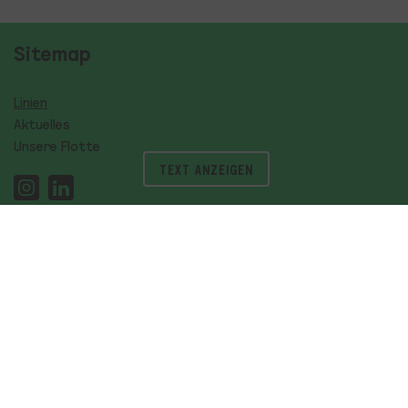
Sitemap
Linien
Aktuelles
Unsere Flotte
TEXT ANZEIGEN
Störungsmeldungen
HVV Fahrplan
FAQ
Über Uns
Partner
Karriere
Werbeflächen
Musical Shuttle
Rundfahrten