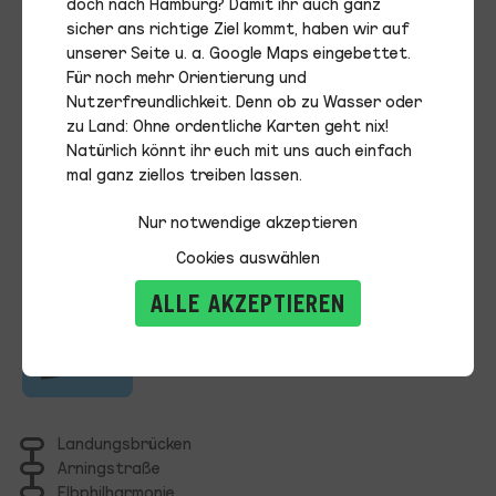
doch nach Hamburg? Damit ihr auch ganz
Fahrplanauskunft
sicher ans richtige Ziel kommt, haben wir auf
unserer Seite u. a. Google Maps eingebettet.
Alle Fahrpläne inklusive Echtzeitdaten
Für noch mehr Orientierung und
können auf
hvv.de
, in der hvv-App und in
Nutzerfreundlichkeit. Denn ob zu Wasser oder
Google Maps abgerufen werden.
zu Land: Ohne ordentliche Karten geht nix!
Natürlich könnt ihr euch mit uns auch einfach
mal ganz ziellos treiben lassen.
Nur notwendige akzeptieren
72
Cookies auswählen
ALLE AKZEPTIEREN
Landungsbrücken
Arningstraße
Elbphilharmonie