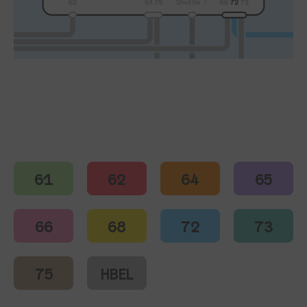
Linie 72 Abfahrtsort Landungsbrücken - Brücke 1
61
62
64
65
66
68
72
73
75
HBEL