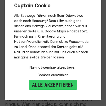
Die HADAG transportiert
Captain Cookie
Marken – die beweglichste
Alle Seewege führen nach Rom! Oder etwa
maritime Mediafläche.
doch nach Hamburg? Damit ihr auch ganz
sicher ans richtige Ziel kommt, haben wir auf
unserer Seite u. a. Google Maps eingebettet.
Für noch mehr Orientierung und
Nutzerfreundlichkeit. Denn ob zu Wasser oder
Wir bringen eure Marke ins ganz große
zu Land: Ohne ordentliche Karten geht nix!
Media-Fahrwasser. Die Hamburger Ikonen
Natürlich könnt ihr euch mit uns auch einfach
liefern einen Auftritt, dem sich niemand
mal ganz ziellos treiben lassen.
entziehen kann. Kultiger Impact und
exzellente Resonanz entlang der
Nur notwendige akzeptieren
Waterkante. Von Elbphi bis zu den
Cookies auswählen
Landungsbrücken und weiter. Digitaler
ALLE AKZEPTIEREN
Schwell inklusive. Eine HADAG Fähre ist
schnell Talk-of-Port, schnell Talk-of-Town.
Wir liefern Sichtbarkeit über’n Horizont
hinaus. Wer hier ablegt, kann sich mal