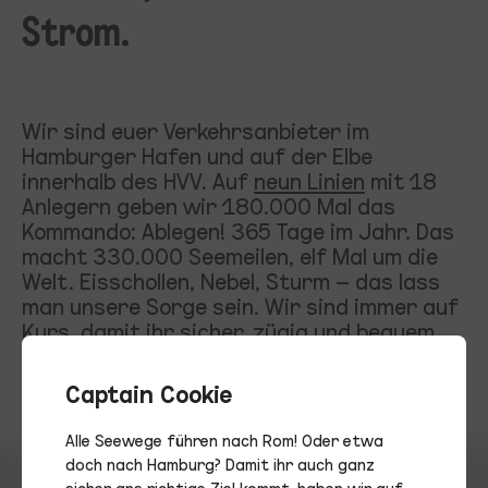
Strom.
Wir sind euer Verkehrsanbieter im
Hamburger Hafen und auf der Elbe
innerhalb des HVV. Auf
neun Linien
mit 18
Anlegern geben wir 180.000 Mal das
Kommando: Ablegen! 365 Tage im Jahr. Das
macht 330.000 Seemeilen, elf Mal um die
Welt. Eisschollen, Nebel, Sturm – das lass
man unsere Sorge sein. Wir sind immer auf
Kurs, damit ihr sicher, zügig und bequem
ans richtige Ufer kommt. Das ist alles, was
zählt.
Captain Cookie
Alle Seewege führen nach Rom! Oder etwa
doch nach Hamburg? Damit ihr auch ganz
sicher ans richtige Ziel kommt, haben wir auf