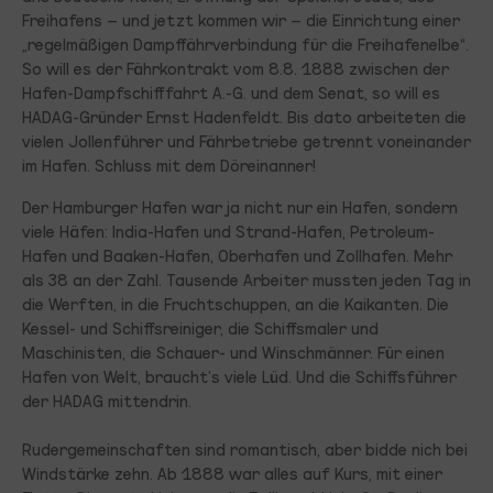
Freihafens – und jetzt kommen wir – die Einrichtung einer
„regelmäßigen Dampffährverbindung für die Freihafenelbe“.
So will es der Fährkontrakt vom 8.8. 1888 zwischen der
Hafen-Dampfschifffahrt A.-G. und dem Senat, so will es
HADAG-Gründer Ernst Hadenfeldt. Bis dato arbeiteten die
vielen Jollenführer und Fährbetriebe getrennt voneinander
im Hafen. Schluss mit dem Döreinanner!
Der Hamburger Hafen war ja nicht nur ein Hafen, sondern
viele Häfen: India-Hafen und Strand-Hafen, Petroleum-
Hafen und Baaken-Hafen, Oberhafen und Zollhafen. Mehr
als 38 an der Zahl. Tausende Arbeiter mussten jeden Tag in
die Werften, in die Fruchtschuppen, an die Kaikanten. Die
Kessel- und Schiffsreiniger, die Schiffsmaler und
Maschinisten, die Schauer- und Winschmänner. Für einen
Hafen von Welt, braucht’s viele Lüd. Und die Schiffsführer
der HADAG mittendrin.
Rudergemeinschaften sind romantisch, aber bidde nich bei
Windstärke zehn. Ab 1888 war alles auf Kurs, mit einer