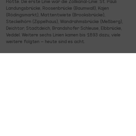
Flotte. Die erste Linie war die Zollkanal-Linie: St. Pauli
Landungsbrücke, Roosenbrücke (Baumwall), Kajen
(Rödingsmarkt), Mattentwiete (Brooksbrücke),
Steckelhörn (Zippelhaus), Wandrahmsbrücke (Meßberg),
Deichtor, Stadtdeich, Brandshofer Schleuse, Elbbrücke,
Veddel. Weitere sechs Linien kamen bis 1893 dazu, viele
weitere folgten – heute sind es acht.